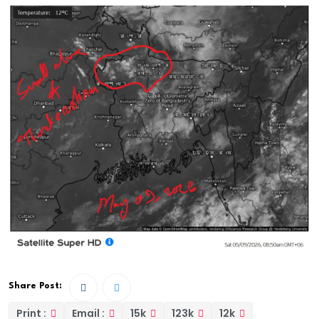
Share Post:
Print :
Email :
15k
123k
12k