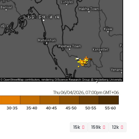
15k
159k
12k