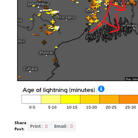
Share
Print :
Email :
Post: