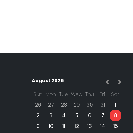
্গলবারের বৃষ্টিপাত পূর্বাভাস
সোমবারের বৃষ্টিপাত পূর্বাভাস
আগস্ট...
(আগস্ট...
Mostofa Kamal Palash
Mostofa Kamal Palash
04 Aug 2026
03 Aug 2026
<
>
August 2026
Sun
Mon
Tue
Wed
Thu
Fri
Sat
26
27
28
29
30
31
1
2
3
4
5
6
7
8
9
10
11
12
13
14
15