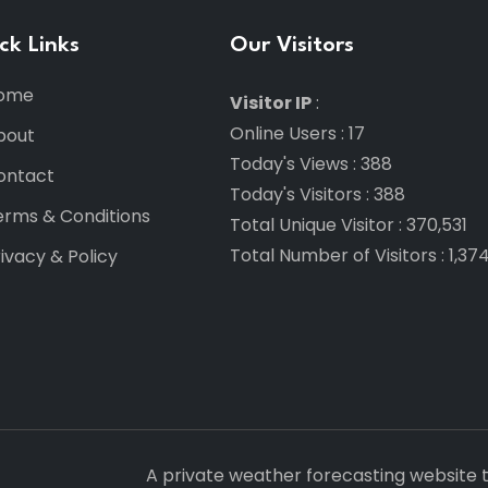
ck Links
Our Visitors
ome
Visitor IP
:
Online Users
:
17
bout
Today's Views
:
388
ontact
Today's Visitors
:
388
erms & Conditions
Total Unique Visitor
:
370,531
Total Number of Visitors
:
1,37
ivacy & Policy
A private weather forecasting website 