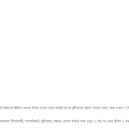
সিলেট বিভাগের বিভিন্ন জেলার উপরে হালকা থেকে মাঝারি মানের বৃষ্টিপাতের প্রমাণ পাওয়া গেছে। আজ সকাল ৭ ট
র সম্ভাবনা নীলফামারী, লালমনিরহাট, কুড়িগ্রাম, পঞ্চগড় জেলার উপরে। আজ দুপুর ১২ টার পর থেকে বিকেল ৬ টা