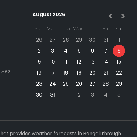
<
>
August 2026
Sun
Mon
Tue
Wed
Thu
Fri
Sat
26
27
28
29
30
31
1
2
3
4
5
6
7
8
9
10
11
12
13
14
15
4,682
16
17
18
19
20
21
22
23
24
25
26
27
28
29
30
31
1
2
3
4
5
that provides weather forecasts in Bengali through